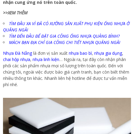
nhận cung ứng nó trên toàn quốc.
>>XEM THÊM
TÌM ĐÂU XA VÌ ĐÃ CÓ XƯỞNG SẢN XUẤT PHỤ KIỆN ỐNG NHỰA Ở
QUẢNG NGÃI
TÌM ĐẾN ĐÂU ĐỂ ĐẶT GIA CÔNG ỐNG NHỰA QUẢNG BÌNH?
MÁCH BẠN ĐỊA CHỈ GIA CÔNG CHI TIẾT NHỰA QUẢNG NGÃI
Nhựa Đà Nẵng
là đơn vị sản xuất
nhựa bao bì
,
nhựa gia dụng
,
chai hộp nhựa
,
nhựa linh kiện
… Ngoài ra, tại đây còn nhận phân
phối các sản phẩm nhựa mọi số lượng trên toàn quốc. Đến với
chúng tôi, ngoài việc được báo giá cạnh tranh, bạn còn biết thêm
nhiều thông tin khác. Nhanh liên hệ hotline để được tư vấn miễn
phí nhé.