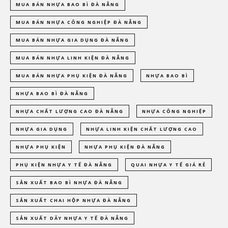
MUA BÁN NHỰA BAO BÌ ĐÀ NẴNG
MUA BÁN NHỰA CÔNG NGHIỆP ĐÀ NẴNG
MUA BÁN NHỰA GIA DỤNG ĐÀ NẴNG
MUA BÁN NHỰA LINH KIỆN ĐÀ NẴNG
MUA BÁN NHỰA PHỤ KIỆN ĐÀ NẴNG
NHỰA BAO BÌ
NHỰA BAO BÌ ĐÀ NẴNG
NHỰA CHẤT LƯỢNG CAO ĐÀ NẴNG
NHỰA CÔNG NGHIỆP
NHỰA GIA DỤNG
NHỰA LINH KIỆN CHẤT LƯỢNG CAO
NHỰA PHỤ KIỆN
NHỰA PHỤ KIỆN ĐÀ NẴNG
PHỤ KIỆN NHỰA Y TẾ ĐÀ NẴNG
QUAI NHỰA Y TẾ GIÁ RẺ
SẢN XUẤT BAO BÌ NHỰA ĐÀ NẴNG
SẢN XUẤT CHAI HỘP NHỰA ĐÀ NẴNG
SẢN XUẤT DÂY NHỰA Y TẾ ĐÀ NẴNG