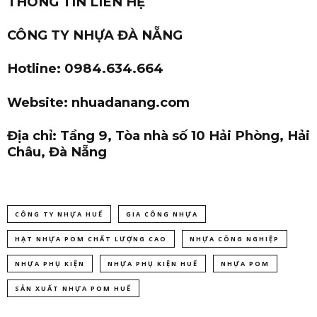
THÔNG TIN LIÊN HỆ
CÔNG TY NHỰA ĐÀ NẴNG
Hotline: 0984.634.664
Website: nhuadanang.com
Địa chỉ: Tầng 9, Tòa nhà số 10 Hải Phòng, Hải
Châu, Đà Nẵng
CÔNG TY NHỰA HUẾ
GIA CÔNG NHỰA
HẠT NHỰA POM CHẤT LƯỢNG CAO
NHỰA CÔNG NGHIỆP
NHỰA PHỤ KIỆN
NHỰA PHỤ KIỆN HUẾ
NHỰA POM
SẢN XUẤT NHỰA POM HUẾ