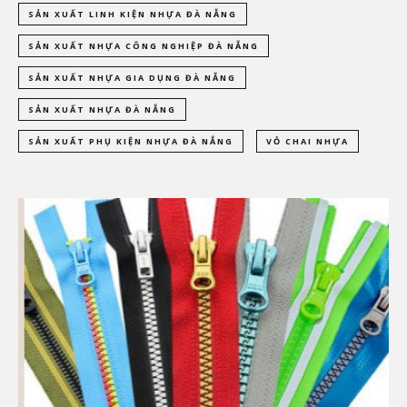
SẢN XUẤT LINH KIỆN NHỰA ĐÀ NẴNG
SẢN XUẤT NHỰA CÔNG NGHIỆP ĐÀ NẴNG
SẢN XUẤT NHỰA GIA DỤNG ĐÀ NẴNG
SẢN XUẤT NHỰA ĐÀ NẴNG
SẢN XUẤT PHỤ KIỆN NHỰA ĐÀ NẴNG
VỎ CHAI NHỰA