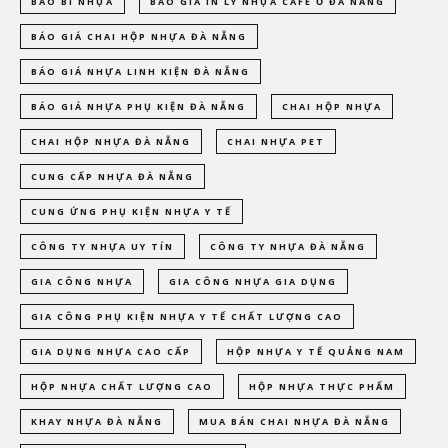
BAO BÌ NHỰA
BÁO GIÁ IN LY NHỰA CAFE Ở ĐÀ NẴNG
BÁO GIÁ CHAI HỘP NHỰA ĐÀ NẴNG
BÁO GIÁ NHỰA LINH KIỆN ĐÀ NẴNG
BÁO GIÁ NHỰA PHỤ KIỆN ĐÀ NẴNG
CHAI HỘP NHỰA
CHAI HỘP NHỰA ĐÀ NẴNG
CHAI NHỰA PET
CUNG CẤP NHỰA ĐÀ NẴNG
CUNG ỨNG PHỤ KIỆN NHỰA Y TẾ
CÔNG TY NHỰA UY TÍN
CÔNG TY NHỰA ĐÀ NẴNG
GIA CÔNG NHỰA
GIA CÔNG NHỰA GIA DỤNG
GIA CÔNG PHỤ KIỆN NHỰA Y TẾ CHẤT LƯỢNG CAO
GIA DỤNG NHỰA CAO CẤP
HỘP NHỰA Y TẾ QUẢNG NAM
HỘP NHỰA CHẤT LƯỢNG CAO
HỘP NHỰA THỰC PHẨM
KHAY NHỰA ĐÀ NẴNG
MUA BÁN CHAI NHỰA ĐÀ NẴNG