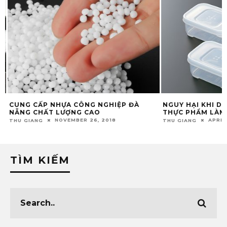
CUNG CẤP NHỰA CÔNG NGHIỆP ĐÀ
NGUY HẠI KHI D
NẴNG CHẤT LƯỢNG CAO
THỰC PHẨM LÀM T
NOVEMBER 26, 2018
APRIL 
THU GIANG
THU GIANG
TÌM KIẾM