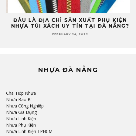
ĐÂU LÀ ĐỊA CHỈ SẢN XUẤT PHỤ KIỆN
4
NHỰA TÚI XÁCH UY TÍN TẠI ĐÀ NẴNG?
FEBRUARY 24, 2022
NHỰA ĐÀ NẴNG
Chai Hộp Nhựa
Nhựa Bao Bì
Nhựa Công Nghiệp
Nhựa Gia Dụng
Nhựa Linh Kiện
Nhựa Phụ Kiện
Nhựa Linh Kiện TPHCM