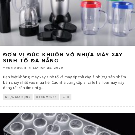
ĐƠN VỊ ĐÚC KHUÔN VỎ NHỰA MÁY XAY
SINH TỐ ĐÀ NẴNG
MARCH 25, 2020
TRUC QUYNH
Bạn biết không, máy xay sinh tố và máy ép trái cây là những sản phẩm
bán chạy nhất vào mùa hè. Các nhà cung cấp sỉ và lẻ hai loại máy này
đang rất cần tìm nơi g
...
NHỰA GIA DỤNG
0 COMMENTS
0