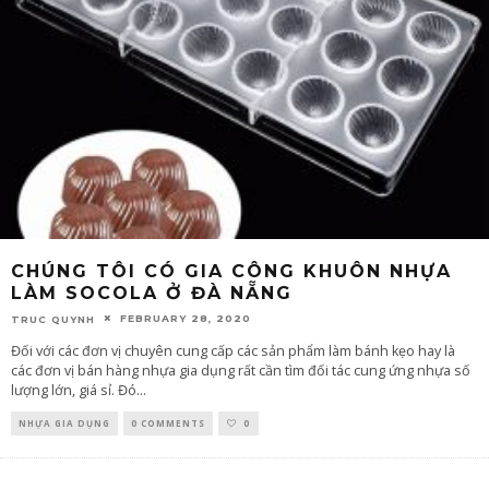
CHÚNG TÔI CÓ GIA CÔNG KHUÔN NHỰA
LÀM SOCOLA Ở ĐÀ NẴNG
FEBRUARY 28, 2020
TRUC QUYNH
Đối với các đơn vị chuyên cung cấp các sản phẩm làm bánh kẹo hay là
các đơn vị bán hàng nhựa gia dụng rất cần tìm đối tác cung ứng nhựa số
lượng lớn, giá sỉ. Đó
...
NHỰA GIA DỤNG
0 COMMENTS
0