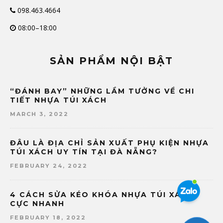
098.463.4664
08:00–18:00
SẢN PHẨM NỘI BẬT
“ĐÁNH BAY” NHỮNG LẦM TƯỞNG VỀ CHI
TIẾT NHỰA TÚI XÁCH
MARCH 3, 2022
ĐÂU LÀ ĐỊA CHỈ SẢN XUẤT PHỤ KIỆN NHỰA
TÚI XÁCH UY TÍN TẠI ĐÀ NẴNG?
FEBRUARY 24, 2022
4 CÁCH SỬA KÉO KHÓA NHỰA TÚI XÁCH
CỰC NHANH
FEBRUARY 18, 2022