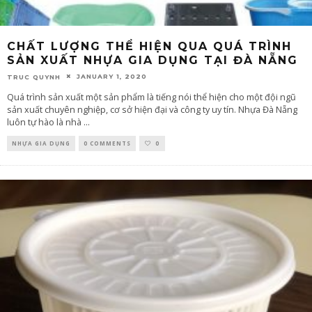
CHẤT LƯỢNG THỂ HIỆN QUA QUÁ TRÌNH
SẢN XUẤT NHỰA GIA DỤNG TẠI ĐÀ NẴNG
JANUARY 1, 2020
TRUC QUYNH
Quá trình sản xuất một sản phẩm là tiếng nói thể hiện cho một đội ngũ
sản xuất chuyên nghiệp, cơ sở hiện đại và công ty uy tín. Nhựa Đà Nẵng
luôn tự hào là nhà
...
NHỰA GIA DỤNG
0 COMMENTS
0