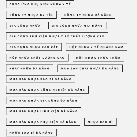
CUNG ỨNG PHỤ KIỆN NHỰA Y TẾ
CÔNG TY NHỰA UY TÍN
CÔNG TY NHỰA ĐÀ NẴNG
GIA CÔNG NHỰA
GIA CÔNG NHỰA GIA DỤNG
GIA CÔNG PHỤ KIỆN NHỰA Y TẾ CHẤT LƯỢNG CAO
GIA DỤNG NHỰA CAO CẤP
HỘP NHỰA Y TẾ QUẢNG NAM
HỘP NHỰA CHẤT LƯỢNG CAO
HỘP NHỰA THỰC PHẨM
KHAY NHỰA ĐÀ NẴNG
MUA BÁN CHAI NHỰA ĐÀ NẴNG
MUA BÁN NHỰA BAO BÌ ĐÀ NẴNG
MUA BÁN NHỰA CÔNG NGHIỆP ĐÀ NẴNG
MUA BÁN NHỰA GIA DỤNG ĐÀ NẴNG
MUA BÁN NHỰA LINH KIỆN ĐÀ NẴNG
MUA BÁN NHỰA PHỤ KIỆN ĐÀ NẴNG
NHỰA BAO BÌ
NHỰA BAO BÌ ĐÀ NẴNG