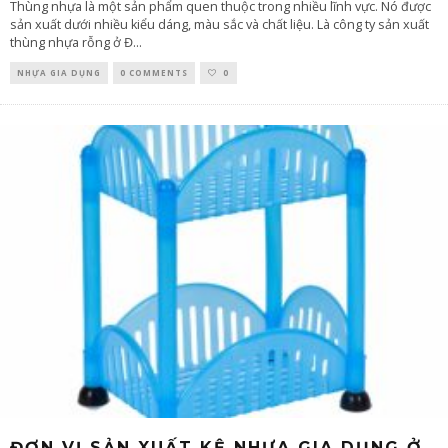
Thùng nhựa là một sản phẩm quen thuộc trong nhiều lĩnh vực. Nó được
sản xuất dưới nhiều kiểu dáng, màu sắc và chất liệu. Là công ty sản xuất
thùng nhựa rỗng ở Đ
...
NHỰA GIA DỤNG
0 COMMENTS
0
ĐƠN VỊ SẢN XUẤT KỆ NHỰA GIA DỤNG Ở