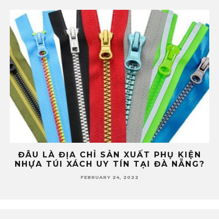
N
4 CÁCH SỬA KÉO KHÓA NHỰA TÚI XÁCH
?
CỰC NHANH
FEBRUARY 18, 2022