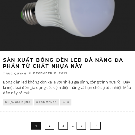
SẢN XUẤT BÓNG ĐÈN LED ĐÀ NẴNG ĐA
PHẦN TỪ CHẤT NHỰA NÀY
DECEMBER 11, 2019
TRUC QUYNH
Bóng đèn led không còn xa lạ với nhiều gia đình, công trình nữa rồi. Đây
là một loại đèn gia dụng tiết kiệm điện năng và hạn chế sự tỏa nhiệt. Mẫu
đèn này có mứ
...
NHỰA GIA DỤNG
0 COMMENTS
0
…
1
2
3
6