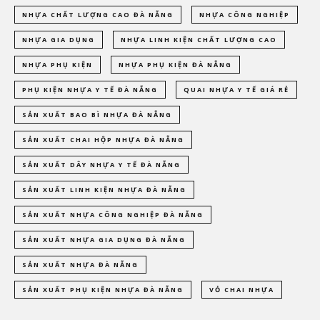
NHỰA CHẤT LƯỢNG CAO ĐÀ NẴNG
NHỰA CÔNG NGHIỆP
NHỰA GIA DỤNG
NHỰA LINH KIỆN CHẤT LƯỢNG CAO
NHỰA PHỤ KIỆN
NHỰA PHỤ KIỆN ĐÀ NẴNG
PHỤ KIỆN NHỰA Y TẾ ĐÀ NẴNG
QUAI NHỰA Y TẾ GIÁ RẺ
SẢN XUẤT BAO BÌ NHỰA ĐÀ NẴNG
SẢN XUẤT CHAI HỘP NHỰA ĐÀ NẴNG
SẢN XUẤT DÂY NHỰA Y TẾ ĐÀ NẴNG
SẢN XUẤT LINH KIỆN NHỰA ĐÀ NẴNG
SẢN XUẤT NHỰA CÔNG NGHIỆP ĐÀ NẴNG
SẢN XUẤT NHỰA GIA DỤNG ĐÀ NẴNG
SẢN XUẤT NHỰA ĐÀ NẴNG
SẢN XUẤT PHỤ KIỆN NHỰA ĐÀ NẴNG
VỎ CHAI NHỰA