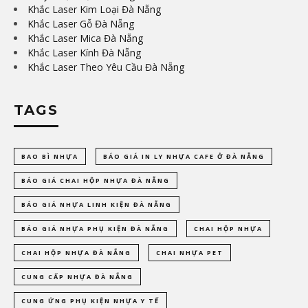
Khắc Laser Kim Loại Đà Nẵng
Khắc Laser Gỗ Đà Nẵng
Khắc Laser Mica Đà Nẵng
Khắc Laser Kính Đà Nẵng
Khắc Laser Theo Yêu Cầu Đà Nẵng
TAGS
BAO BÌ NHỰA
BÁO GIÁ IN LY NHỰA CAFE Ở ĐÀ NẴNG
BÁO GIÁ CHAI HỘP NHỰA ĐÀ NẴNG
BÁO GIÁ NHỰA LINH KIỆN ĐÀ NẴNG
BÁO GIÁ NHỰA PHỤ KIỆN ĐÀ NẴNG
CHAI HỘP NHỰA
CHAI HỘP NHỰA ĐÀ NẴNG
CHAI NHỰA PET
CUNG CẤP NHỰA ĐÀ NẴNG
CUNG ỨNG PHỤ KIỆN NHỰA Y TẾ