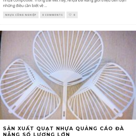
nhựa composite. Trong bài viết này, Nhựa Đà Nẵng giới thiệu đến bạn
những điều cần biết về
...
NHỰA CÔNG NGHIỆP
0 COMMENTS
0
SẢN XUẤT QUẠT NHỰA QUẢNG CÁO ĐÀ
NẴNG SỐ LƯỢNG LỚN