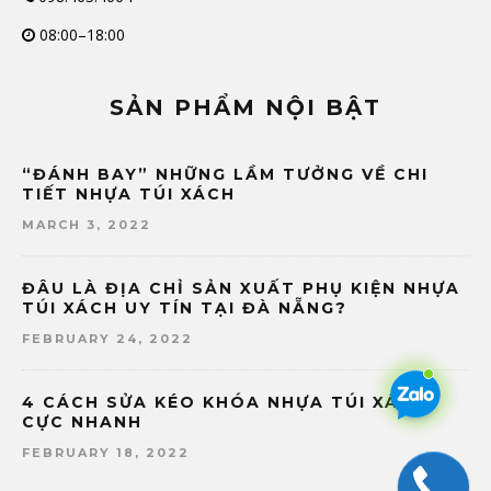
08:00–18:00
SẢN PHẨM NỘI BẬT
“ĐÁNH BAY” NHỮNG LẦM TƯỞNG VỀ CHI
TIẾT NHỰA TÚI XÁCH
MARCH 3, 2022
ĐÂU LÀ ĐỊA CHỈ SẢN XUẤT PHỤ KIỆN NHỰA
TÚI XÁCH UY TÍN TẠI ĐÀ NẴNG?
FEBRUARY 24, 2022
4 CÁCH SỬA KÉO KHÓA NHỰA TÚI XÁCH
CỰC NHANH
FEBRUARY 18, 2022