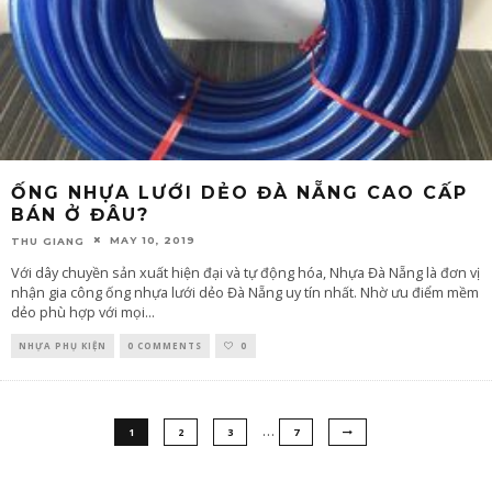
ỐNG NHỰA LƯỚI DẺO ĐÀ NẴNG CAO CẤP
BÁN Ở ĐÂU?
MAY 10, 2019
THU GIANG
Với dây chuyền sản xuất hiện đại và tự động hóa, Nhựa Đà Nẵng là đơn vị
nhận gia công ống nhựa lưới dẻo Đà Nẵng uy tín nhất. Nhờ ưu điểm mềm
dẻo phù hợp với mọi
...
NHỰA PHỤ KIỆN
0 COMMENTS
0
…
1
2
3
7