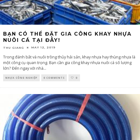
BẠN CÓ THỂ ĐẶT GIA CÔNG KHAY NHỰA
NUÔI CÁ TẠI ĐÂY!
MAY 12, 2019
THU GIANG
Trong đánh bắt và nuôi trồng thủy hải sản, khay nhựa hay thùng nhựa là
một công cụ quan trọng. Bạn cần gia công khay nhựa nuôi cá số lượng
lớn? Đến ngay với nhà
...
NHỰA CÔNG NGHIỆP
0 COMMENTS
0