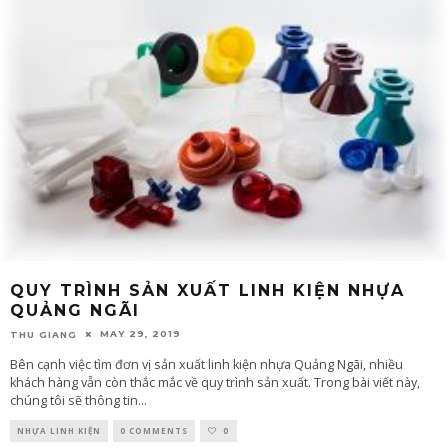
QUY TRÌNH SẢN XUẤT LINH KIỆN NHỰA
QUẢNG NGÃI
MAY 29, 2019
THU GIANG
Bên cạnh việc tìm đơn vị sản xuất linh kiện nhựa Quảng Ngãi, nhiều
khách hàng vẫn còn thắc mắc về quy trình sản xuất. Trong bài viết này,
chúng tôi sẽ thông tin
...
NHỰA LINH KIỆN
0 COMMENTS
0