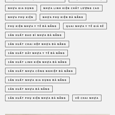
NHỰA GIA DỤNG
NHỰA LINH KIỆN CHẤT LƯỢNG CAO
NHỰA PHỤ KIỆN
NHỰA PHỤ KIỆN ĐÀ NẴNG
PHỤ KIỆN NHỰA Y TẾ ĐÀ NẴNG
QUAI NHỰA Y TẾ GIÁ RẺ
SẢN XUẤT BAO BÌ NHỰA ĐÀ NẴNG
SẢN XUẤT CHAI HỘP NHỰA ĐÀ NẴNG
SẢN XUẤT DÂY NHỰA Y TẾ ĐÀ NẴNG
SẢN XUẤT LINH KIỆN NHỰA ĐÀ NẴNG
SẢN XUẤT NHỰA CÔNG NGHIỆP ĐÀ NẴNG
SẢN XUẤT NHỰA GIA DỤNG ĐÀ NẴNG
SẢN XUẤT NHỰA ĐÀ NẴNG
SẢN XUẤT PHỤ KIỆN NHỰA ĐÀ NẴNG
VỎ CHAI NHỰA