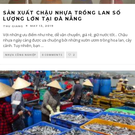
SẢN XUẤT CHẬU NHỰA TRỒNG LAN SỐ
LƯỢNG LỚN TẠI ĐÀ NẴNG
MAY 13, 2019
THU GIANG
Với những ưu điểm như nhẹ, dễ vận chuyển, giá rẻ, giữ nước tốt... Chậu
nhựa ngày càng được ưa chuộng bởi những vườn ươm trồng hoa lan, cây
cảnh. Tuy nhiên, bạn
...
NHỰA CÔNG NGHIỆP
0 COMMENTS
2