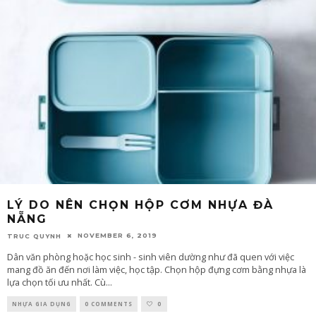
LÝ DO NÊN CHỌN HỘP CƠM NHỰA ĐÀ
NẴNG
NOVEMBER 6, 2019
TRUC QUYNH
Dân văn phòng hoặc học sinh - sinh viên dường như đã quen với việc
mang đồ ăn đến nơi làm việc, học tập. Chọn hộp đựng cơm bằng nhựa là
lựa chọn tối ưu nhất. Cù
...
NHỰA GIA DỤNG
0 COMMENTS
0