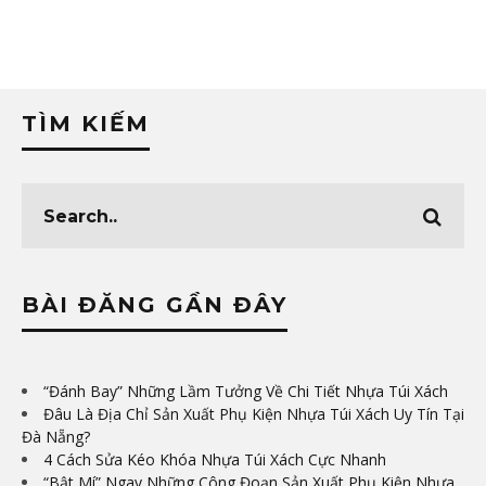
TÌM KIẾM
BÀI ĐĂNG GẦN ĐÂY
“Đánh Bay” Những Lầm Tưởng Về Chi Tiết Nhựa Túi Xách
Đâu Là Địa Chỉ Sản Xuất Phụ Kiện Nhựa Túi Xách Uy Tín Tại
Đà Nẵng?
4 Cách Sửa Kéo Khóa Nhựa Túi Xách Cực Nhanh
“Bật Mí” Ngay Những Công Đoạn Sản Xuất Phụ Kiện Nhựa