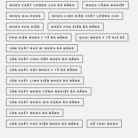
NHỰA CHẤT LƯỢNG CAO ĐÀ NẴNG
NHỰA CÔNG NGHIỆP
NHỰA GIA DỤNG
NHỰA LINH KIỆN CHẤT LƯỢNG CAO
NHỰA PHỤ KIỆN
NHỰA PHỤ KIỆN ĐÀ NẴNG
PHỤ KIỆN NHỰA Y TẾ ĐÀ NẴNG
QUAI NHỰA Y TẾ GIÁ RẺ
SẢN XUẤT BAO BÌ NHỰA ĐÀ NẴNG
SẢN XUẤT CHAI HỘP NHỰA ĐÀ NẴNG
SẢN XUẤT DÂY NHỰA Y TẾ ĐÀ NẴNG
SẢN XUẤT LINH KIỆN NHỰA ĐÀ NẴNG
SẢN XUẤT NHỰA CÔNG NGHIỆP ĐÀ NẴNG
SẢN XUẤT NHỰA GIA DỤNG ĐÀ NẴNG
SẢN XUẤT NHỰA ĐÀ NẴNG
SẢN XUẤT PHỤ KIỆN NHỰA ĐÀ NẴNG
VỎ CHAI NHỰA