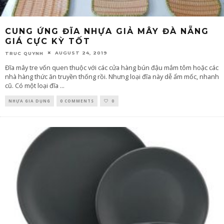
CUNG ỨNG ĐĨA NHỰA GIẢ MÂY ĐÀ NẴNG
GIÁ CỰC KỲ TỐT
AUGUST 24, 2019
TRUC QUYNH
Đĩa mây tre vốn quen thuộc với các cửa hàng bún đậu mắm tôm hoặc các
nhà hàng thức ăn truyền thống rồi. Nhưng loại đĩa này dễ ẩm mốc, nhanh
cũ. Có một loại đĩa
...
NHỰA GIA DỤNG
0 COMMENTS
0