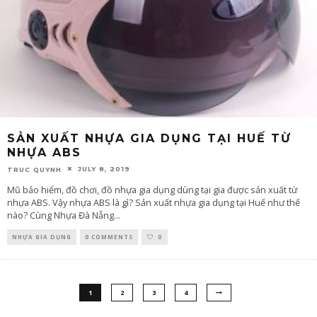
SẢN XUẤT NHỰA GIA DỤNG TẠI HUẾ TỪ
NHỰA ABS
JULY 8, 2019
TRUC QUYNH
Mũ bảo hiểm, đồ chơi, đồ nhựa gia dụng dùng tại gia được sản xuất từ
nhựa ABS. Vậy nhựa ABS là gì? Sản xuất nhựa gia dụng tại Huế như thế
nào? Cùng Nhựa Đà Nẵng
...
NHỰA GIA DỤNG
0 COMMENTS
0
1
2
3
4