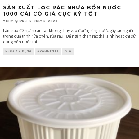
SẢN XUẤT LỌC RÁC NHỰA BỒN NƯỚC
1000 CÁI CÓ GIÁ CỰC KỲ TỐT
JULY 5, 2020
TRUC QUYNH
Làm sao để ngăn cản rác không chảy vào đường ống nước gây tắc nghẽn
trong quá trình rửa chén, rửa rau? Để ngăn chặn rác thải sinh hoạt khi sử
dụng bồn nước thì
...
NHỰA GIA DỤNG
0 COMMENTS
0