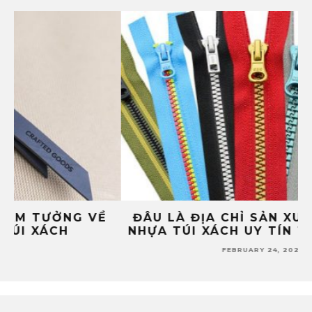
ĐÂU LÀ ĐỊA CHỈ SẢN XUẤT PHỤ KIỆN
4
NHỰA TÚI XÁCH UY TÍN TẠI ĐÀ NẴNG?
FEBRUARY 24, 2022