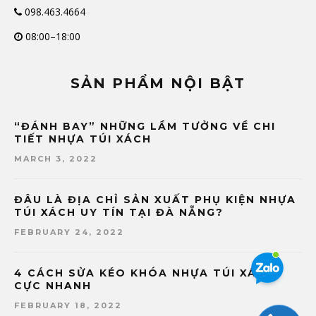
098.463.4664
08:00–18:00
SẢN PHẨM NỘI BẬT
“ĐÁNH BAY” NHỮNG LẦM TƯỞNG VỀ CHI
TIẾT NHỰA TÚI XÁCH
MARCH 3, 2022
ĐÂU LÀ ĐỊA CHỈ SẢN XUẤT PHỤ KIỆN NHỰA
TÚI XÁCH UY TÍN TẠI ĐÀ NẴNG?
FEBRUARY 24, 2022
4 CÁCH SỬA KÉO KHÓA NHỰA TÚI XÁCH
CỰC NHANH
FEBRUARY 18, 2022