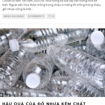
Chuẩn bị đến Tết năm 2020 rồi, nhà nông đã bắt tay vào trồng hoa để
bán. Ngoài việc hoa được trồng trong chậu xi măng thì trồng trong chậu,
giỏ nhựa cũng là một
...
NHỰA GIA DỤNG
0 COMMENTS
0
HẬU QUẢ CỦA ĐỒ NHỰA KÉM CHẤT