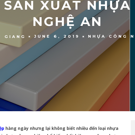
 SẢN XUẤT NHỰA
NGHỆ AN
JUNE 6, 2019
NHỰA CÔNG N
U GIANG
ệp
hàng ngày nhưng lại không biết nhiều đến loại nhựa