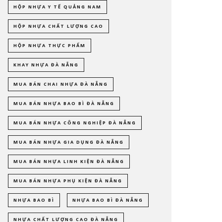
HỘP NHỰA Y TẾ QUẢNG NAM
HỘP NHỰA CHẤT LƯỢNG CAO
HỘP NHỰA THỰC PHẨM
KHAY NHỰA ĐÀ NẴNG
MUA BÁN CHAI NHỰA ĐÀ NẴNG
MUA BÁN NHỰA BAO BÌ ĐÀ NẴNG
MUA BÁN NHỰA CÔNG NGHIỆP ĐÀ NẴNG
MUA BÁN NHỰA GIA DỤNG ĐÀ NẴNG
MUA BÁN NHỰA LINH KIỆN ĐÀ NẴNG
MUA BÁN NHỰA PHỤ KIỆN ĐÀ NẴNG
NHỰA BAO BÌ
NHỰA BAO BÌ ĐÀ NẴNG
NHỰA CHẤT LƯỢNG CAO ĐÀ NẴNG