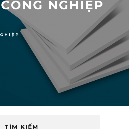
 CÔNG NGHIỆP
GHIỆP
TÌM KIẾM