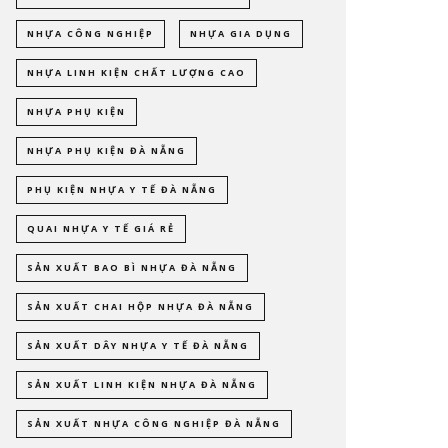
NHỰA CÔNG NGHIỆP
NHỰA GIA DỤNG
NHỰA LINH KIỆN CHẤT LƯỢNG CAO
NHỰA PHỤ KIỆN
NHỰA PHỤ KIỆN ĐÀ NẴNG
PHỤ KIỆN NHỰA Y TẾ ĐÀ NẴNG
QUAI NHỰA Y TẾ GIÁ RẺ
SẢN XUẤT BAO BÌ NHỰA ĐÀ NẴNG
SẢN XUẤT CHAI HỘP NHỰA ĐÀ NẴNG
SẢN XUẤT DÂY NHỰA Y TẾ ĐÀ NẴNG
SẢN XUẤT LINH KIỆN NHỰA ĐÀ NẴNG
SẢN XUẤT NHỰA CÔNG NGHIỆP ĐÀ NẴNG