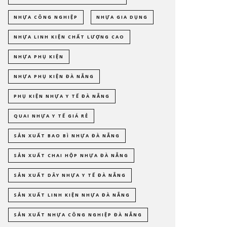
NHỰA CÔNG NGHIỆP
NHỰA GIA DỤNG
NHỰA LINH KIỆN CHẤT LƯỢNG CAO
NHỰA PHỤ KIỆN
NHỰA PHỤ KIỆN ĐÀ NẴNG
PHỤ KIỆN NHỰA Y TẾ ĐÀ NẴNG
QUAI NHỰA Y TẾ GIÁ RẺ
SẢN XUẤT BAO BÌ NHỰA ĐÀ NẴNG
SẢN XUẤT CHAI HỘP NHỰA ĐÀ NẴNG
SẢN XUẤT DÂY NHỰA Y TẾ ĐÀ NẴNG
SẢN XUẤT LINH KIỆN NHỰA ĐÀ NẴNG
SẢN XUẤT NHỰA CÔNG NGHIỆP ĐÀ NẴNG