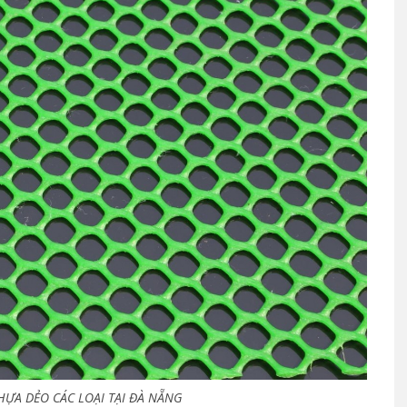
HỰA DẺO CÁC LOẠI TẠI ĐÀ NẴNG