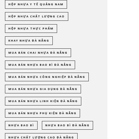
HỘP NHỰA Y TẾ QUẢNG NAM
HỘP NHỰA CHẤT LƯỢNG CAO
HỘP NHỰA THỰC PHẨM
KHAY NHỰA ĐÀ NẴNG
MUA BÁN CHAI NHỰA ĐÀ NẴNG
MUA BÁN NHỰA BAO BÌ ĐÀ NẴNG
MUA BÁN NHỰA CÔNG NGHIỆP ĐÀ NẴNG
MUA BÁN NHỰA GIA DỤNG ĐÀ NẴNG
MUA BÁN NHỰA LINH KIỆN ĐÀ NẴNG
MUA BÁN NHỰA PHỤ KIỆN ĐÀ NẴNG
NHỰA BAO BÌ
NHỰA BAO BÌ ĐÀ NẴNG
NHỰA CHẤT LƯỢNG CAO ĐÀ NẴNG