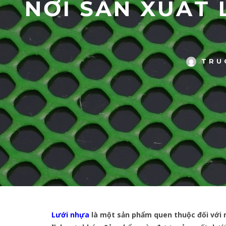
NƠI SẢN XUẤT 
TRU
Lưới nhựa
là một sản phẩm quen thuộc đối với n