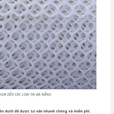
HỰA DẺO CÁC LOẠI TẠI ĐÀ NẴNG
ên dưới để được tư vấn nhanh chóng và miễn phí.