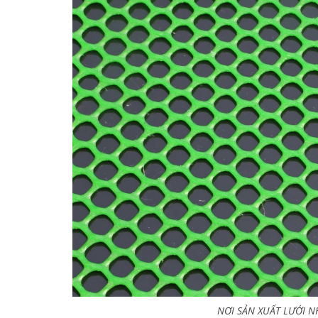
NƠI SẢN XUẤT LƯỚI N