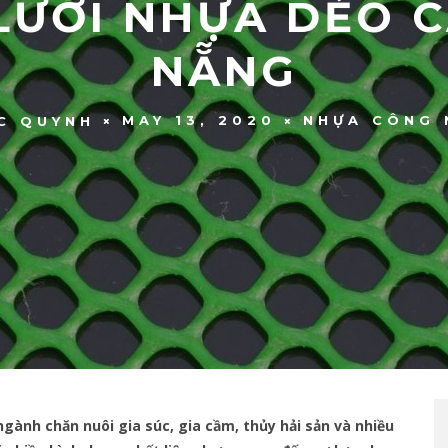
LƯỚI NHỰA DẺO C
NẴNG
MAY 13, 2020
NHỰA CÔNG 
C QUYNH
gành chăn nuôi gia súc, gia cầm, thủy hải sản và nhiều