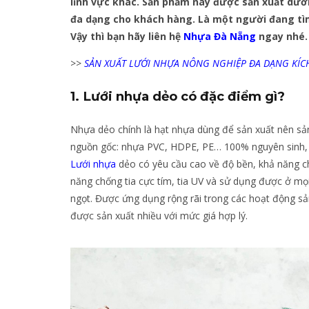
lĩnh vực khác. Sản phẩm này được sản xuất dưới
đa dạng cho khách hàng. Là một người đang tìm 
Vậy thì bạn hãy liên hệ
Nhựa Đà Nẵng
ngay nhé.
>>
SẢN XUẤT LƯỚI NHỰA NÔNG NGHIỆP ĐA DẠNG KÍC
1. Lưới nhựa dẻo có đặc điểm gì?
Nhựa dẻo chính là hạt nhựa dùng để sản xuất nên sả
nguồn gốc: nhựa PVC, HDPE, PE… 100% nguyên sinh, 
Lưới nhựa
dẻo có yêu cầu cao về độ bền, khả năng c
năng chống tia cực tím, tia UV và sử dụng được ở mọ
ngọt. Được ứng dụng rộng rãi trong các hoạt động sản
được sản xuất nhiều với mức giá hợp lý.