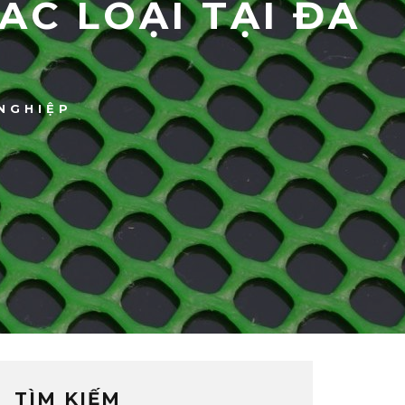
ÁC LOẠI TẠI ĐÀ
NGHIỆP
TÌM KIẾM