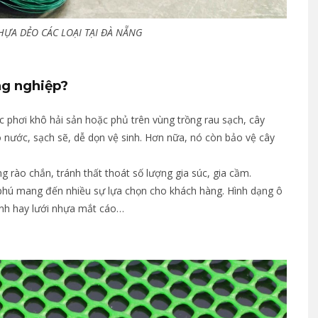
HỰA DẺO CÁC LOẠI TẠI ĐÀ NẴNG
ng nghiệp?
c phơi khô hải sản hoặc phủ trên vùng trồng rau sạch, cây
o nước, sạch sẽ, dễ dọn vệ sinh. Hơn nữa, nó còn bảo vệ cây
rào chắn, tránh thất thoát số lượng gia súc, gia cầm.
phú mang đến nhiều sự lựa chọn cho khách hàng. Hình dạng ô
 mảnh hay lưới nhựa mắt cáo…