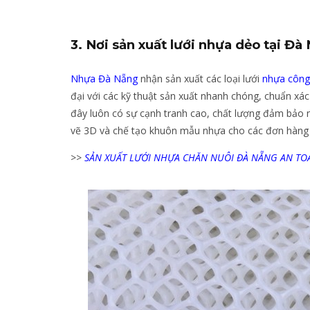
3. Nơi sản xuất lưới nhựa dẻo tại Đà
Nhựa Đà Nẵng
nhận sản xuất các loại lưới
nhựa công
đại với các kỹ thuật sản xuất nhanh chóng, chuẩn xác 
đây luôn có sự cạnh tranh cao, chất lượng đảm bảo n
vẽ 3D và chế tạo khuôn mẫu nhựa cho các đơn hàng y
>>
SẢN XUẤT LƯỚI NHỰA CHĂN NUÔI ĐÀ NẴNG AN TOÀ