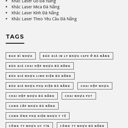
Khắc Laser Gỗ Đà Nẵng
Khắc Laser Mica Đà Nẵng
Khắc Laser Kính Đà Nẵng
Khắc Laser Theo Yêu Cầu Đà Nẵng
TAGS
BAO BÌ NHỰA
BÁO GIÁ IN LY NHỰA CAFE Ở ĐÀ NẴNG
BÁO GIÁ CHAI HỘP NHỰA ĐÀ NẴNG
BÁO GIÁ NHỰA LINH KIỆN ĐÀ NẴNG
BÁO GIÁ NHỰA PHỤ KIỆN ĐÀ NẴNG
CHAI HỘP NHỰA
CHAI HỘP NHỰA ĐÀ NẴNG
CHAI NHỰA PET
CUNG CẤP NHỰA ĐÀ NẴNG
CUNG ỨNG PHỤ KIỆN NHỰA Y TẾ
CÔNG TY NHỰA UY TÍN
CÔNG TY NHỰA ĐÀ NẴNG