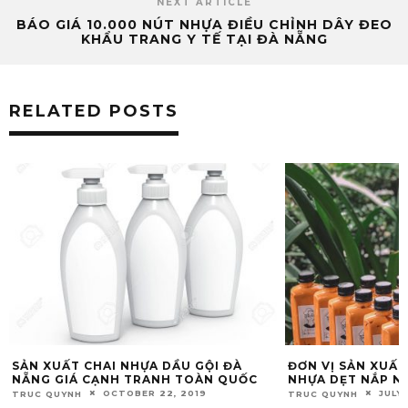
NEXT ARTICLE
BÁO GIÁ 10.000 NÚT NHỰA ĐIỀU CHỈNH DÂY ĐEO
KHẨU TRANG Y TẾ TẠI ĐÀ NẴNG
RELATED POSTS
ĐƠN VỊ SẢN XUẤT VÀ CUNG ỨNG CHAI
ĐƠN VỊ SẢN XUẤT
NHỰA DẸT NẮP NHỰA TẠI ĐÀ NẴNG
ĐÀ NẴNG
JULY 10, 2021
JANU
TRUC QUYNH
TRUC QUYNH