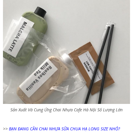
Sản Xuất Và Cung Ứng Chai Nhựa Cafe Hà Nội Số Lượng Lớn
>>
BẠN ĐANG CẦN CHAI NHỰA SỮA CHUA HẠ LONG SIZE NHỎ?