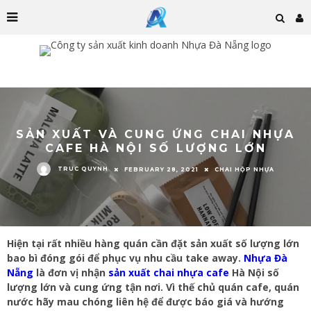
SẢN XUẤT VÀ CUNG ỨNG CHAI NHỰA
CAFE HÀ NỘI SỐ LƯỢNG LỚN
TRUC QUYNH
FEBRUARY 28, 2021
CHAI HỘP NHỰA
Hiện tại rất nhiều hàng quán cần đặt sản xuất số lượng lớn
bao bì đóng gói để phục vụ nhu cầu take away.
Nhựa Đà
Nẵng
là đơn vị nhận
sản xuất chai nhựa cafe
Hà Nội số
lượng lớn và cung ứng tận nơi. Vì thế chủ quán cafe, quán
nước hãy mau chóng liên hệ để được báo giá và hướng