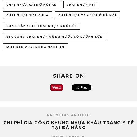
CHAI NHỰA CAFE Ở HỘI AN
CHAI NHỰA PET
CHAI NHỰA SỮA CHUA
CHAI NHỰA TRÀ SỮA Ở HÀ NỘI
CUNG CẤP SỈ LẺ CHAI NHỰA NƯỚC ÉP
GIA CÔNG CHAI NHỰA ĐỰNG NƯƠC SỐ LƯỢNG LỚN
MUA BÁN CHAI NHỰA NGHỆ AN
SHARE ON
PREVIOUS ARTICLE
CHI PHÍ GIA CÔNG KHUNG NHỰA KHẨU TRANG Y TẾ
TẠI ĐÀ NẴNG