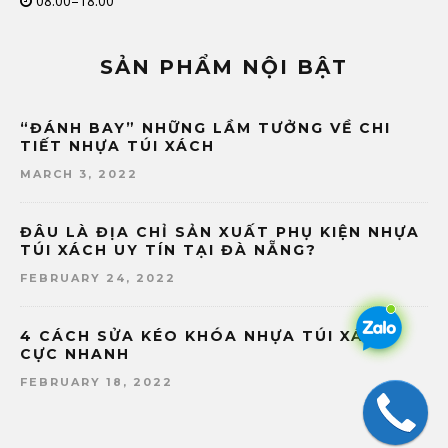
08:00–18:00
SẢN PHẨM NỘI BẬT
“ĐÁNH BAY” NHỮNG LẦM TƯỞNG VỀ CHI
TIẾT NHỰA TÚI XÁCH
MARCH 3, 2022
ĐÂU LÀ ĐỊA CHỈ SẢN XUẤT PHỤ KIỆN NHỰA
TÚI XÁCH UY TÍN TẠI ĐÀ NẴNG?
FEBRUARY 24, 2022
4 CÁCH SỬA KÉO KHÓA NHỰA TÚI XÁCH
CỰC NHANH
FEBRUARY 18, 2022