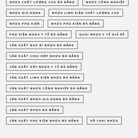
NHỰA CHẤT LƯỢNG CAO ĐÀ NẴNG
NHỰA CÔNG NGHIỆP
NHỰA GIA DỤNG
NHỰA LINH KIỆN CHẤT LƯỢNG CAO
NHỰA PHỤ KIỆN
NHỰA PHỤ KIỆN ĐÀ NẴNG
PHỤ KIỆN NHỰA Y TẾ ĐÀ NẴNG
QUAI NHỰA Y TẾ GIÁ RẺ
SẢN XUẤT BAO BÌ NHỰA ĐÀ NẴNG
SẢN XUẤT CHAI HỘP NHỰA ĐÀ NẴNG
SẢN XUẤT DÂY NHỰA Y TẾ ĐÀ NẴNG
SẢN XUẤT LINH KIỆN NHỰA ĐÀ NẴNG
SẢN XUẤT NHỰA CÔNG NGHIỆP ĐÀ NẴNG
SẢN XUẤT NHỰA GIA DỤNG ĐÀ NẴNG
SẢN XUẤT NHỰA ĐÀ NẴNG
SẢN XUẤT PHỤ KIỆN NHỰA ĐÀ NẴNG
VỎ CHAI NHỰA