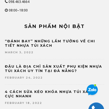
098.463.4664
08:00–18:00
SẢN PHẨM NỘI BẬT
“ĐÁNH BAY” NHỮNG LẦM TƯỞNG VỀ CHI
TIẾT NHỰA TÚI XÁCH
MARCH 3, 2022
ĐÂU LÀ ĐỊA CHỈ SẢN XUẤT PHỤ KIỆN NHỰA
TÚI XÁCH UY TÍN TẠI ĐÀ NẴNG?
FEBRUARY 24, 2022
4 CÁCH SỬA KÉO KHÓA NHỰA TÚI XÁCH
CỰC NHANH
FEBRUARY 18, 2022