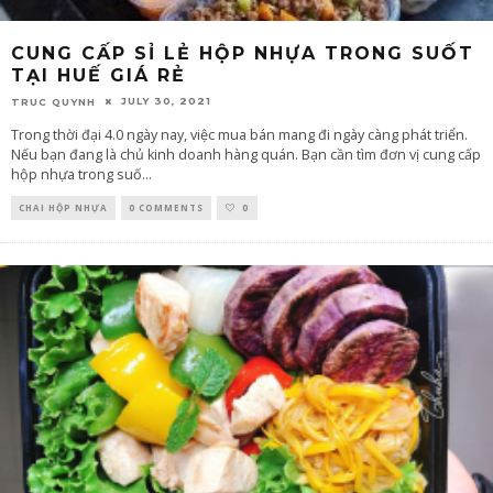
CUNG CẤP SỈ LẺ HỘP NHỰA TRONG SUỐT
TẠI HUẾ GIÁ RẺ
JULY 30, 2021
TRUC QUYNH
Trong thời đại 4.0 ngày nay, việc mua bán mang đi ngày càng phát triển.
Nếu bạn đang là chủ kinh doanh hàng quán. Bạn cần tìm đơn vị cung cấp
hộp nhựa trong suố
...
CHAI HỘP NHỰA
0 COMMENTS
0