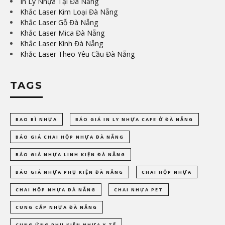
In Ly Nhựa Tại Đà Nẵng
Khắc Laser Kim Loại Đà Nẵng
Khắc Laser Gỗ Đà Nẵng
Khắc Laser Mica Đà Nẵng
Khắc Laser Kính Đà Nẵng
Khắc Laser Theo Yêu Cầu Đà Nẵng
TAGS
BAO BÌ NHỰA
BÁO GIÁ IN LY NHỰA CAFE Ở ĐÀ NẴNG
BÁO GIÁ CHAI HỘP NHỰA ĐÀ NẴNG
BÁO GIÁ NHỰA LINH KIỆN ĐÀ NẴNG
BÁO GIÁ NHỰA PHỤ KIỆN ĐÀ NẴNG
CHAI HỘP NHỰA
CHAI HỘP NHỰA ĐÀ NẴNG
CHAI NHỰA PET
CUNG CẤP NHỰA ĐÀ NẴNG
CUNG ỨNG PHỤ KIỆN NHỰA Y TẾ