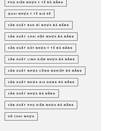
PHỤ KIỆN NHỰA Y TẾ ĐÀ NẴNG
QUAI NHỰA Y TẾ GIÁ RẺ
SẢN XUẤT BAO BÌ NHỰA ĐÀ NẴNG
SẢN XUẤT CHAI HỘP NHỰA ĐÀ NẴNG
SẢN XUẤT DÂY NHỰA Y TẾ ĐÀ NẴNG
SẢN XUẤT LINH KIỆN NHỰA ĐÀ NẴNG
SẢN XUẤT NHỰA CÔNG NGHIỆP ĐÀ NẴNG
SẢN XUẤT NHỰA GIA DỤNG ĐÀ NẴNG
SẢN XUẤT NHỰA ĐÀ NẴNG
SẢN XUẤT PHỤ KIỆN NHỰA ĐÀ NẴNG
VỎ CHAI NHỰA