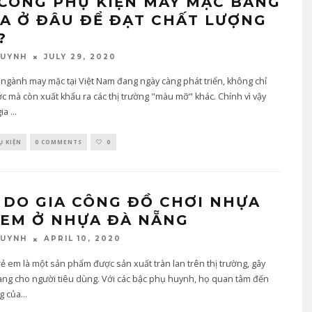
 CÔNG PHỤ KIỆN MAY MẶC BẰNG
A Ở ĐÂU ĐỂ ĐẠT CHẤT LƯỢNG
?
JULY 29, 2020
QUYNH
 ngành may mặc tại Việt Nam đang ngày càng phát triển, không chỉ
c mà còn xuất khẩu ra các thị trường "màu mỡ" khác. Chính vì vậy
gia
...
Ụ KIỆN
0 COMMENTS
0
Ý DO GIA CÔNG ĐỒ CHƠI NHỰA
 EM Ở NHỰA ĐÀ NẴNG
APRIL 10, 2020
QUYNH
rẻ em là một sản phẩm được sản xuất tràn lan trên thị trường, gây
ng cho người tiêu dùng. Với các bậc phụ huynh, họ quan tâm đến
g của
...