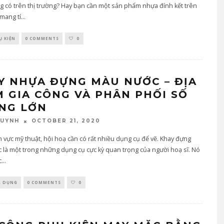
 có trên thị trường? Hay bạn cần một sản phẩm nhựa đính kết trên
mang tí
...
Ụ KIỆN
0 COMMENTS
0
Y NHỰA ĐỰNG MÀU NƯỚC – ĐỊA
M GIA CÔNG VÀ PHÂN PHỐI SỐ
NG LỚN
OCTOBER 21, 2020
QUYNH
h vực mỹ thuật, hội hoạ cần có rất nhiều dụng cụ để vẽ. Khay đựng
là một trong những dụng cụ cực kỳ quan trọng của người hoạ sĩ. Nó
c
...
A DỤNG
0 COMMENTS
0