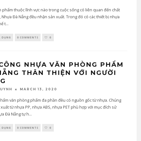
n phẩm thuộc lĩnh vực nào trong cuộc sống có liên quan đến chất
, Nhựa Đà Nẵng đều nhận sản xuất. Trong đó có các thiết bị nhựa
hể t
...
A DỤNG
0 COMMENTS
0
 CÔNG NHỰA VĂN PHÒNG PHẨM
NẴNG THÂN THIỆN VỚI NGƯỜI
NG
MARCH 13, 2020
QUYNH
phẩm văn phòng phẩm đa phần đều có nguồn gốc từ nhựa. Chúng
 xuất từ nhựa PP, nhựa ABS, nhựa PET phù hợp với mục đích sử
ựa Đà Nẵng tự h
...
A DỤNG
0 COMMENTS
0