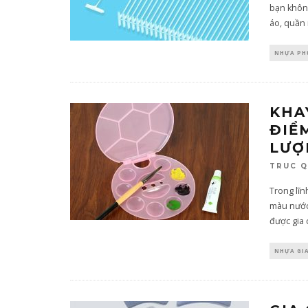
bạn không
áo, quần 
NHỰA PH
KHA
ĐIỂ
LƯỢ
TRUC 
Trong lĩn
màu nước 
được gia 
NHỰA GI