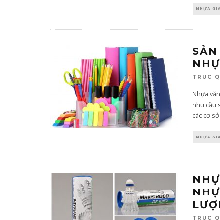
NHỰA GI
SẢN
NHỰ
TRUC 
Nhựa văn
nhu cầu s
các cơ sở 
NHỰA GI
NHỰ
NHỰ
LƯỢ
TRUC 