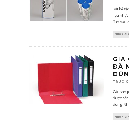
Bất kể sả
liệu nhựa
lĩnh vực t
NHỰA GI
GIA
ĐÀ 
DÙ
TRUC 
Các sản 
được sản
dụng. Nh
NHỰA GI