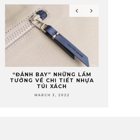
A
“ĐÁNH BAY” NHỮNG LẦM
ĐÂU LÀ ĐỊ
N
TƯỞNG VỀ CHI TIẾT NHỰA
PHỤ KIỆN N
TÚI XÁCH
TÍN TẠ
MARCH 3, 2022
FEBRUA