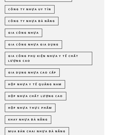
CÔNG TY NHỰA UY TÍN
CÔNG TY NHỰA ĐÀ NẴNG
GIA CÔNG NHỰA
GIA CÔNG NHỰA GIA DỤNG
GIA CÔNG PHỤ KIỆN NHỰA Y TẾ CHẤT
LƯỢNG CAO
GIA DỤNG NHỰA CAO CẤP
HỘP NHỰA Y TẾ QUẢNG NAM
HỘP NHỰA CHẤT LƯỢNG CAO
HỘP NHỰA THỰC PHẨM
KHAY NHỰA ĐÀ NẴNG
MUA BÁN CHAI NHỰA ĐÀ NẴNG