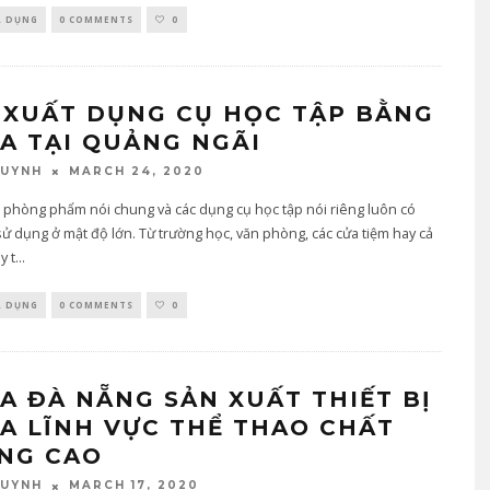
A DỤNG
0 COMMENTS
0
 XUẤT DỤNG CỤ HỌC TẬP BẰNG
A TẠI QUẢNG NGÃI
MARCH 24, 2020
QUYNH
 phòng phẩm nói chung và các dụng cụ học tập nói riêng luôn có
ử dụng ở mật độ lớn. Từ trường học, văn phòng, các cửa tiệm hay cả
y t
...
A DỤNG
0 COMMENTS
0
A ĐÀ NẴNG SẢN XUẤT THIẾT BỊ
A LĨNH VỰC THỂ THAO CHẤT
NG CAO
MARCH 17, 2020
QUYNH