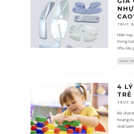
GIA
NHỰ
CAO
TRUC 
Hiện nay,
trong nướ
nhu cầu 
NHỰA PH
4 L
TRẺ
TRUC 
Đồ chơi t
hoang ma
chất lượn