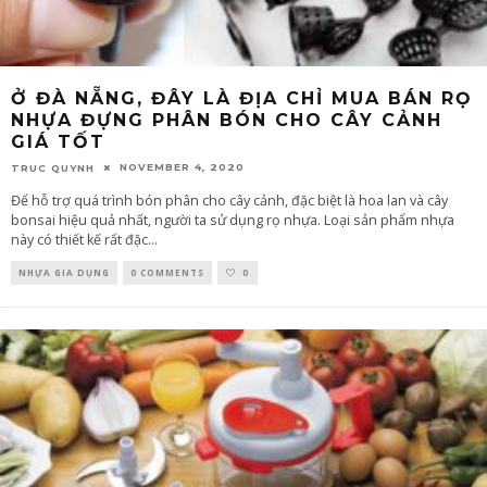
Ở ĐÀ NẴNG, ĐÂY LÀ ĐỊA CHỈ MUA BÁN RỌ
NHỰA ĐỰNG PHÂN BÓN CHO CÂY CẢNH
GIÁ TỐT
NOVEMBER 4, 2020
TRUC QUYNH
Để hỗ trợ quá trình bón phân cho cây cảnh, đặc biệt là hoa lan và cây
bonsai hiệu quả nhất, người ta sử dụng rọ nhựa. Loại sản phẩm nhựa
này có thiết kế rất đặc
...
NHỰA GIA DỤNG
0 COMMENTS
0