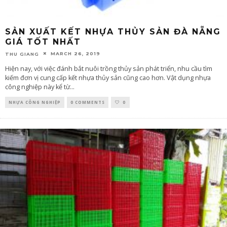
SẢN XUẤT KẾT NHỰA THỦY SẢN ĐÀ NẴNG
GIÁ TỐT NHẤT
MARCH 26, 2019
THU GIANG
Hiện nay, với việc đánh bắt nuôi trồng thủy sản phát triển, nhu cầu tìm
kiếm đơn vị cung cấp kết nhựa thủy sản cũng cao hơn. Vật dụng nhựa
công nghiệp này kể từ
...
NHỰA CÔNG NGHIỆP
0 COMMENTS
0