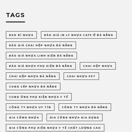
TAGS
BAO BÌ NHỰA
BÁO GIÁ IN LY NHỰA CAFE Ở ĐÀ NẴNG
BÁO GIÁ CHAI HỘP NHỰA ĐÀ NẴNG
BÁO GIÁ NHỰA LINH KIỆN ĐÀ NẴNG
BÁO GIÁ NHỰA PHỤ KIỆN ĐÀ NẴNG
CHAI HỘP NHỰA
CHAI HỘP NHỰA ĐÀ NẴNG
CHAI NHỰA PET
CUNG CẤP NHỰA ĐÀ NẴNG
CUNG ỨNG PHỤ KIỆN NHỰA Y TẾ
CÔNG TY NHỰA UY TÍN
CÔNG TY NHỰA ĐÀ NẴNG
GIA CÔNG NHỰA
GIA CÔNG NHỰA GIA DỤNG
GIA CÔNG PHỤ KIỆN NHỰA Y TẾ CHẤT LƯỢNG CAO