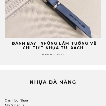
ĐÂU LÀ ĐỊA CHỈ SẢN XUẤT PHỤ KIỆN
4
NHỰA TÚI XÁCH UY TÍN TẠI ĐÀ NẴNG?
FEBRUARY 24, 2022
NHỰA ĐÀ NẴNG
Chai Hộp Nhựa
Nhựa Bao Bì