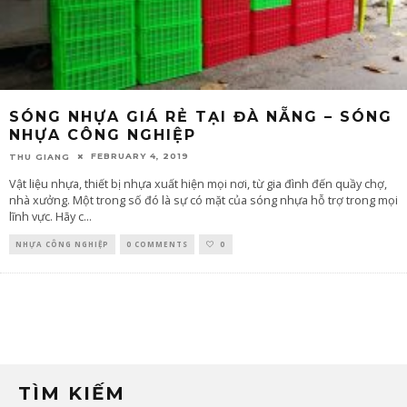
SÓNG NHỰA GIÁ RẺ TẠI ĐÀ NẴNG – SÓNG
NHỰA CÔNG NGHIỆP
FEBRUARY 4, 2019
THU GIANG
Vật liệu nhựa, thiết bị nhựa xuất hiện mọi nơi, từ gia đình đến quầy chợ,
nhà xưởng. Một trong số đó là sự có mặt của sóng nhựa hỗ trợ trong mọi
lĩnh vực. Hãy c
...
NHỰA CÔNG NGHIỆP
0 COMMENTS
0
TÌM KIẾM