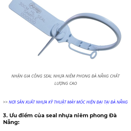
NHẬN GIA CÔNG SEAL NHỰA NIÊM PHONG ĐÀ NẴNG CHẤT
LƯỢNG CAO
>>
NƠI SẢN XUẤT NHỰA KỸ THUẬT MÁY MÓC HIỆN ĐẠI TẠI ĐÀ NẴNG
3. Ưu điểm của seal nhựa niêm phong Đà
Nẵng: