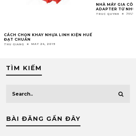
NHÀ MÁY GIA CÔNG ĐẦU NỐI QUANG
NHÀ MÁY SẢN XU
ADAPTER TỪ NHỰA CHÍNH PHẨM
TÔ Ở ĐÀ NẴNG
JULY 22, 2020
MAR
TRUC QUYNH
TRUC QUYNH
Ế
TÌM KIẾM
BÀI ĐĂNG GẦN ĐÂY