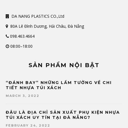
DA NANG PLASTICS CO.,Ltd
80A Lê Đình Dương, Hải Châu, Đà Nẵng
098.463.4664
08:00–18:00
SẢN PHẨM NỘI BẬT
“ĐÁNH BAY” NHỮNG LẦM TƯỞNG VỀ CHI
TIẾT NHỰA TÚI XÁCH
MARCH 3, 2022
ĐÂU LÀ ĐỊA CHỈ SẢN XUẤT PHỤ KIỆN NHỰA
TÚI XÁCH UY TÍN TẠI ĐÀ NẴNG?
FEBRUARY 24, 2022