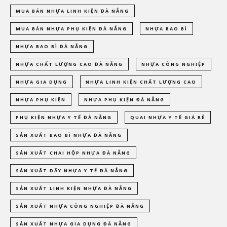
MUA BÁN NHỰA LINH KIỆN ĐÀ NẴNG
MUA BÁN NHỰA PHỤ KIỆN ĐÀ NẴNG
NHỰA BAO BÌ
NHỰA BAO BÌ ĐÀ NẴNG
NHỰA CHẤT LƯỢNG CAO ĐÀ NẴNG
NHỰA CÔNG NGHIỆP
NHỰA GIA DỤNG
NHỰA LINH KIỆN CHẤT LƯỢNG CAO
NHỰA PHỤ KIỆN
NHỰA PHỤ KIỆN ĐÀ NẴNG
PHỤ KIỆN NHỰA Y TẾ ĐÀ NẴNG
QUAI NHỰA Y TẾ GIÁ RẺ
SẢN XUẤT BAO BÌ NHỰA ĐÀ NẴNG
SẢN XUẤT CHAI HỘP NHỰA ĐÀ NẴNG
SẢN XUẤT DÂY NHỰA Y TẾ ĐÀ NẴNG
SẢN XUẤT LINH KIỆN NHỰA ĐÀ NẴNG
SẢN XUẤT NHỰA CÔNG NGHIỆP ĐÀ NẴNG
SẢN XUẤT NHỰA GIA DỤNG ĐÀ NẴNG