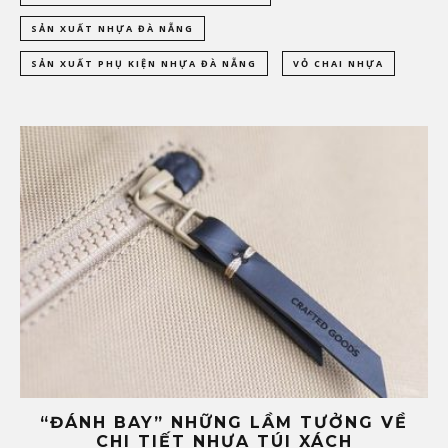
SẢN XUẤT NHỰA ĐÀ NẴNG
SẢN XUẤT PHỤ KIỆN NHỰA ĐÀ NẴNG
VỎ CHAI NHỰA
Ề
ĐÂU LÀ ĐỊA CHỈ SẢN XUẤT PHỤ KIỆN
NHỰA TÚI XÁCH UY TÍN TẠI ĐÀ NẴNG?