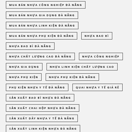
MUA BÁN NHỰA CÔNG NGHIỆP ĐÀ NẴNG
MUA BÁN NHỰA GIA DỤNG ĐÀ NẴNG
MUA BÁN NHỰA LINH KIỆN ĐÀ NẴNG
MUA BÁN NHỰA PHỤ KIỆN ĐÀ NẴNG
NHỰA BAO BÌ
NHỰA BAO BÌ ĐÀ NẴNG
NHỰA CHẤT LƯỢNG CAO ĐÀ NẴNG
NHỰA CÔNG NGHIỆP
NHỰA GIA DỤNG
NHỰA LINH KIỆN CHẤT LƯỢNG CAO
NHỰA PHỤ KIỆN
NHỰA PHỤ KIỆN ĐÀ NẴNG
PHỤ KIỆN NHỰA Y TẾ ĐÀ NẴNG
QUAI NHỰA Y TẾ GIÁ RẺ
SẢN XUẤT BAO BÌ NHỰA ĐÀ NẴNG
SẢN XUẤT CHAI HỘP NHỰA ĐÀ NẴNG
SẢN XUẤT DÂY NHỰA Y TẾ ĐÀ NẴNG
SẢN XUẤT LINH KIỆN NHỰA ĐÀ NẴNG