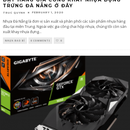
TRỨNG ĐÀ NẴNG Ở ĐÂY
FEBRUARY 1, 2020
TRUC QUYNH
Nhựa Đà Nẵng là đơn vị sản xuất và phân phối các sản phẩm nhựa hàng
đầu tại miền Trung. Ngoài việc gia công chai hộp nhựa, chúng tôi còn sản
xuất khay nhựa đựng
...
NHỰA BAO BÌ
0 COMMENTS
0