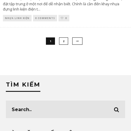
đặt tập trung ở một nơi để dễ nhận biết. Chính là cần đến khay nhựa
đựng linh kiện điện t
...
NHỰA LINH KIỆN
0 COMMENTS
0
1
2
TÌM KIẾM