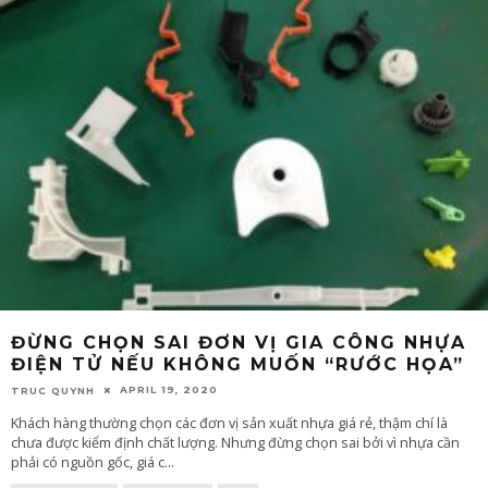
ĐỪNG CHỌN SAI ĐƠN VỊ GIA CÔNG NHỰA
ĐIỆN TỬ NẾU KHÔNG MUỐN “RƯỚC HỌA”
APRIL 19, 2020
TRUC QUYNH
Khách hàng thường chọn các đơn vị sản xuất nhựa giá rẻ, thậm chí là
chưa được kiểm định chất lượng. Nhưng đừng chọn sai bởi vì nhựa cần
phải có nguồn gốc, giá c
...