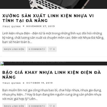
XƯỞNG SẢN XUẤT LINH KIỆN NHỰA VI
TÍNH TẠI ĐÀ NẴNG
NOVEMBER 27, 2019
TRUC QUYNH
Linh kiện nhựa điện - điện tử là một trong những lĩnh vực đòi hỏi những
kỹ năng, chất lượng sản xuất và chuyên môn cao. Đến với Nhựa Đà Nẵng,
bạn sẽ hoàn toàn b
...
NHỰA LINH KIỆN
0 COMMENTS
0
BÁO GIÁ KHAY NHỰA LINH KIỆN ĐIỆN ĐÀ
NẴNG
OCTOBER 19, 2019
TRUC QUYNH
Bạn muốn tìm nơi gia công nhựa bao bì, chai hộp nhựa, nhựa gia dụng,
nhựa phụ kiện...? Hay là bạn đang tìm nguồn cung ứng sản phẩm nhựa
với mức giá hợp lý? Liên
...
NHỰA LINH KIỆN
0 COMMENTS
0