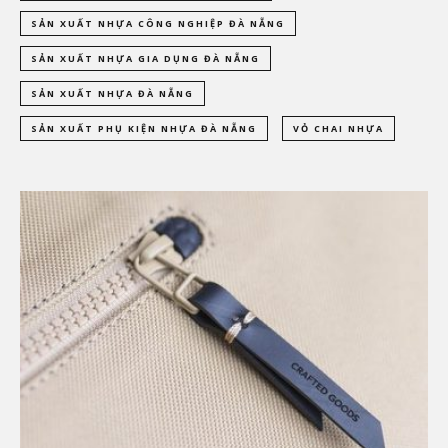
SẢN XUẤT NHỰA CÔNG NGHIỆP ĐÀ NẴNG
SẢN XUẤT NHỰA GIA DỤNG ĐÀ NẴNG
SẢN XUẤT NHỰA ĐÀ NẴNG
SẢN XUẤT PHỤ KIỆN NHỰA ĐÀ NẴNG
VỎ CHAI NHỰA