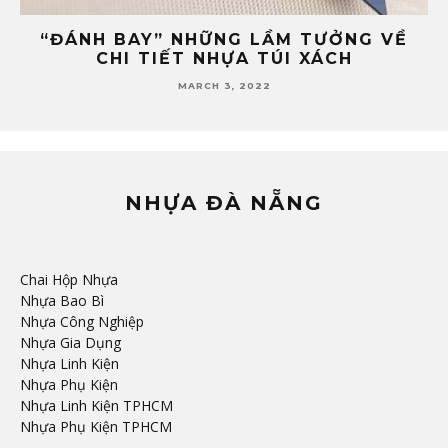
ĐÂU LÀ ĐỊA CHỈ SẢN XUẤT PHỤ KIỆN
4
NHỰA TÚI XÁCH UY TÍN TẠI ĐÀ NẴNG?
FEBRUARY 24, 2022
NHỰA ĐÀ NẴNG
Chai Hộp Nhựa
Nhựa Bao Bì
Nhựa Công Nghiệp
Nhựa Gia Dụng
Nhựa Linh Kiện
Nhựa Phụ Kiện
Nhựa Linh Kiện TPHCM
Nhựa Phụ Kiện TPHCM