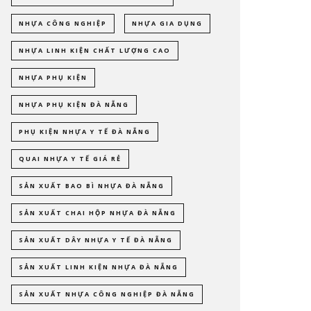
NHỰA CÔNG NGHIỆP
NHỰA GIA DỤNG
NHỰA LINH KIỆN CHẤT LƯỢNG CAO
NHỰA PHỤ KIỆN
NHỰA PHỤ KIỆN ĐÀ NẴNG
PHỤ KIỆN NHỰA Y TẾ ĐÀ NẴNG
QUAI NHỰA Y TẾ GIÁ RẺ
SẢN XUẤT BAO BÌ NHỰA ĐÀ NẴNG
SẢN XUẤT CHAI HỘP NHỰA ĐÀ NẴNG
SẢN XUẤT DÂY NHỰA Y TẾ ĐÀ NẴNG
SẢN XUẤT LINH KIỆN NHỰA ĐÀ NẴNG
SẢN XUẤT NHỰA CÔNG NGHIỆP ĐÀ NẴNG