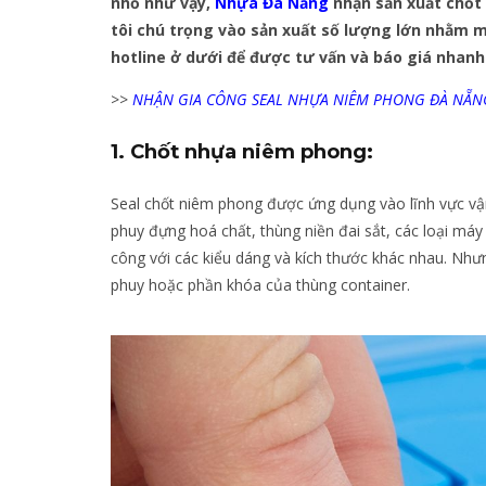
nhỏ như vậy,
Nhựa Đà Nẵng
nhận sản xuất chốt 
tôi chú trọng vào sản xuất số lượng lớn nhằm m
hotline ở dưới để được tư vấn và báo giá nhanh
>>
NHẬN GIA CÔNG SEAL NHỰA NIÊM PHONG ĐÀ NẴN
1. Chốt nhựa niêm phong:
Seal chốt niêm phong được ứng dụng vào lĩnh vực v
phuy đựng hoá chất, thùng niền đai sắt, các loại máy
công với các kiểu dáng và kích thước khác nhau. Như
phuy hoặc phần khóa của thùng container.