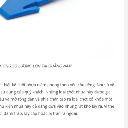
PHONG SỐ LƯỢNG LỚN TẠI QUẢNG NAM
n thiết kế chốt nhựa niêm phong theo yêu cầu riêng. Như là về
h sử dụng của quý khách. Những loại chốt nhựa này được gia
ầu và mở rộng dần về phía chân tạo ra loại chốt có khóa một
hụ kiện nhựa này dễ dàng đưa vào nhưng rất khó lấy ra. Vì thế
đánh tráo, lấy cắp hoặc bị tràn ra ngoài.