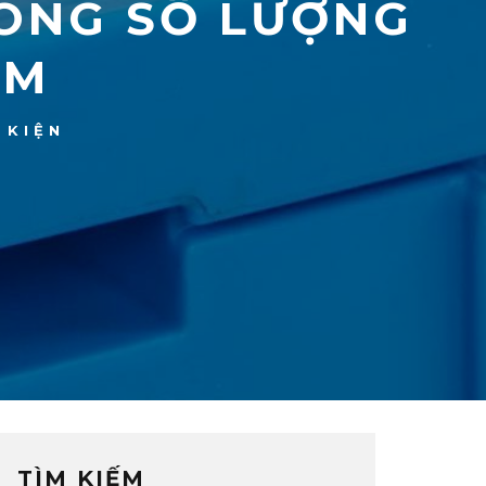
ONG SỐ LƯỢNG
AM
 KIỆN
TÌM KIẾM