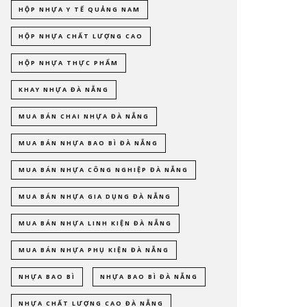
HỘP NHỰA Y TẾ QUẢNG NAM
HỘP NHỰA CHẤT LƯỢNG CAO
HỘP NHỰA THỰC PHẨM
KHAY NHỰA ĐÀ NẴNG
MUA BÁN CHAI NHỰA ĐÀ NẴNG
MUA BÁN NHỰA BAO BÌ ĐÀ NẴNG
MUA BÁN NHỰA CÔNG NGHIỆP ĐÀ NẴNG
MUA BÁN NHỰA GIA DỤNG ĐÀ NẴNG
MUA BÁN NHỰA LINH KIỆN ĐÀ NẴNG
MUA BÁN NHỰA PHỤ KIỆN ĐÀ NẴNG
NHỰA BAO BÌ
NHỰA BAO BÌ ĐÀ NẴNG
NHỰA CHẤT LƯỢNG CAO ĐÀ NẴNG