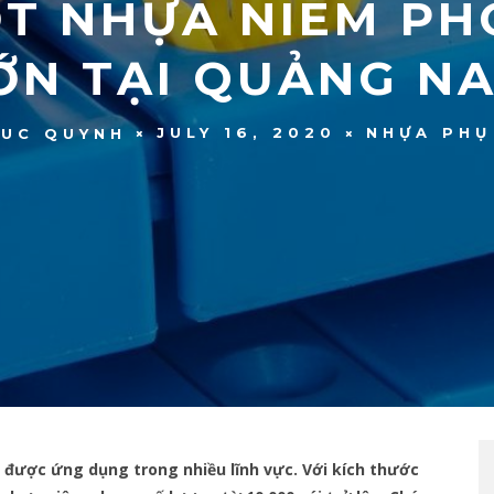
ỐT NHỰA NIÊM PH
ỚN TẠI QUẢNG N
JULY 16, 2020
NHỰA PHỤ
UC QUYNH
 được ứng dụng trong nhiều lĩnh vực. Với kích thước