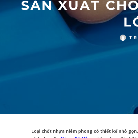
SẢN XUẤT CH
L
TR
Loại chốt nhựa niêm phong có thiết kế nhỏ gọn,