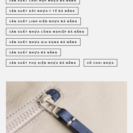
SẢN XUẤT CHAI HỘP NHỰA ĐÀ NẴNG
SẢN XUẤT DÂY NHỰA Y TẾ ĐÀ NẴNG
SẢN XUẤT LINH KIỆN NHỰA ĐÀ NẴNG
SẢN XUẤT NHỰA CÔNG NGHIỆP ĐÀ NẴNG
SẢN XUẤT NHỰA GIA DỤNG ĐÀ NẴNG
SẢN XUẤT NHỰA ĐÀ NẴNG
SẢN XUẤT PHỤ KIỆN NHỰA ĐÀ NẴNG
VỎ CHAI NHỰA