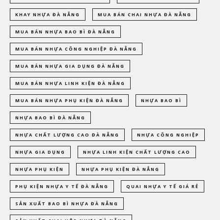
KHAY NHỰA ĐÀ NẴNG
MUA BÁN CHAI NHỰA ĐÀ NẴNG
MUA BÁN NHỰA BAO BÌ ĐÀ NẴNG
MUA BÁN NHỰA CÔNG NGHIỆP ĐÀ NẴNG
MUA BÁN NHỰA GIA DỤNG ĐÀ NẴNG
MUA BÁN NHỰA LINH KIỆN ĐÀ NẴNG
MUA BÁN NHỰA PHỤ KIỆN ĐÀ NẴNG
NHỰA BAO BÌ
NHỰA BAO BÌ ĐÀ NẴNG
NHỰA CHẤT LƯỢNG CAO ĐÀ NẴNG
NHỰA CÔNG NGHIỆP
NHỰA GIA DỤNG
NHỰA LINH KIỆN CHẤT LƯỢNG CAO
NHỰA PHỤ KIỆN
NHỰA PHỤ KIỆN ĐÀ NẴNG
PHỤ KIỆN NHỰA Y TẾ ĐÀ NẴNG
QUAI NHỰA Y TẾ GIÁ RẺ
SẢN XUẤT BAO BÌ NHỰA ĐÀ NẴNG