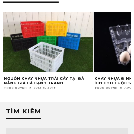
KHAY NHỰA ĐỊNH HÌNH ĐÀ NẴNG HỮU
LY NHỰA NẮP TIM
ÍCH CHO CUỘC SỐNG
NẴNG
AUGUST 20, 2019
FEBRUA
TRUC QUYNH
THU GIANG
TÌM KIẾM