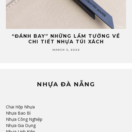
ĐÂU LÀ ĐỊA CHỈ SẢN XUẤT PHỤ KIỆN
4
NHỰA TÚI XÁCH UY TÍN TẠI ĐÀ NẴNG?
FEBRUARY 24, 2022
NHỰA ĐÀ NẴNG
Chai Hộp Nhựa
Nhựa Bao Bì
Nhựa Công Nghiệp
Nhựa Gia Dụng
Nhựa Linh Kiện