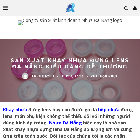
SẢN XUẤT KHAY NHỰA ĐỰNG LENS
ĐÀ NẴNG KIỂU DÁNG DỄ THƯƠNG
TRUC QUYNH
JULY 8, 2020
CHAI HỘP NHỰA
Khay nhựa
đựng lens hay còn được gọi là
hộp nhựa
đựng
lens, món phụ kiện không thể thiếu đối với những người
dùng kính áp tròng.
Nhựa Đà Nẵng
hiện nay là nhà sản
xuất khay nhựa đựng lens Đà Nẵng số lượng lớn và cung
ứng trên toàn quốc. Đối tác của chúng tôi là các nhãn