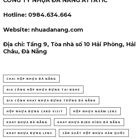
CÔNG TY NHỰA ĐÀ NẴNG ATTATIC
Hotline: 0984.634.664
Website: nhuadanang.com
Địa chỉ: Tầng 9, Tòa nhà số 10 Hải Phòng, Hải
Châu, Đà Nẵng
CHAI HỘP NHỰA ĐÀ NẴNG
GIA CÔNG HỘP NHỰA ĐỰNG TAI NGHE
GIA CÔNG KHAY NHỰA ĐỰNG TRỨNG ĐÀ NẴNG
HỘP NHỰA ĐỰNG CARD VISIT
HỘP NHỰA NGÂM LENS
KHAY NHỰA ĐÀ NẴNG
KHAY NHỰA ĐỊNH HÌNH ĐÀ NẴNG
KHAY NHỰA ĐỰNG LENS
SẢN XUẤT HỘP NHỰA HÀN QUỐC