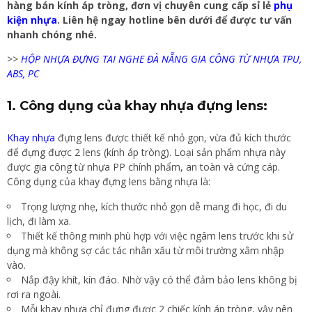
hàng bán kính áp tròng, đơn vị chuyên cung cấp sỉ lẻ
phụ
kiện nhựa
. Liên hệ ngay hotline bên dưới để được tư vấn
nhanh chóng nhé.
>>
HỘP NHỰA ĐỰNG TAI NGHE ĐÀ NẴNG GIA CÔNG TỪ NHỰA TPU,
ABS, PC
1. Công dụng của khay nhựa đựng lens:
Khay nhựa
đựng lens được thiết kế nhỏ gọn, vừa đủ kích thước
để đựng được 2 lens (kính áp tròng). Loại sản phẩm nhựa này
được gia công từ nhựa PP chính phẩm, an toàn và cứng cáp.
Công dụng của khay đựng lens bằng nhựa là:
Trọng lượng nhẹ, kích thước nhỏ gọn dễ mang đi học, đi du
lịch, đi làm xa.
Thiết kế thông minh phù hợp với việc ngâm lens trước khi sử
dụng mà không sợ các tác nhân xấu từ môi trường xâm nhập
vào.
Nắp đậy khít, kín đáo. Nhờ vậy có thể đảm bảo lens không bị
rơi ra ngoài.
Mỗi khay nhựa chỉ đựng được 2 chiếc kính áp tròng, vậy nên