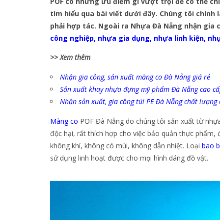
POF có những ưu điểm gì vượt trội để có thể c
tìm hiểu qua bài viết dưới đây. Chúng tôi chính
phải hợp tác. Ngoài ra Nhựa Đà Nẵng nhận gia
công nghiệp
,
nhựa gia dụng
,
nhựa linh kiện
,
nhự
>> Xem thêm
Nhận gia công, sản xuất màng co Đà Nẵng giá rẻ
Sản xuất khay nhựa đựng mỹ phẩm Đà Nẵng cao cấ
Nhận sản xuất, gia công túi PE Đà Nẵng chất lượng
Màng co
POF Đà Nẵng do chúng tôi sản xuất từ nhựa
độc hại, rất thích hợp cho việc bảo quản thực phẩm
không khí, không có mùi, không dẫn nhiệt. Loại
bao b
sử dụng linh hoạt được cho mọi hình dáng đồ vật.