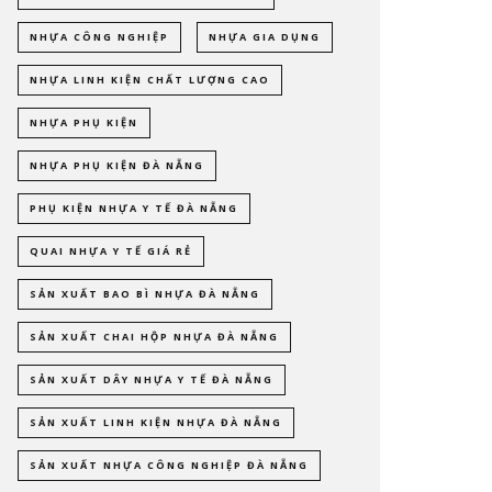
NHỰA CÔNG NGHIỆP
NHỰA GIA DỤNG
NHỰA LINH KIỆN CHẤT LƯỢNG CAO
NHỰA PHỤ KIỆN
NHỰA PHỤ KIỆN ĐÀ NẴNG
PHỤ KIỆN NHỰA Y TẾ ĐÀ NẴNG
QUAI NHỰA Y TẾ GIÁ RẺ
SẢN XUẤT BAO BÌ NHỰA ĐÀ NẴNG
SẢN XUẤT CHAI HỘP NHỰA ĐÀ NẴNG
SẢN XUẤT DÂY NHỰA Y TẾ ĐÀ NẴNG
SẢN XUẤT LINH KIỆN NHỰA ĐÀ NẴNG
SẢN XUẤT NHỰA CÔNG NGHIỆP ĐÀ NẴNG