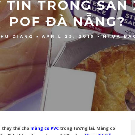
Y TÍN TRONG SẢN
POF ĐÀ NẴNG?
APRIL 23, 2019
NHỰA BA
THU GIANG
 thay thế cho
màng co PVC
trong tương lai. Màng co