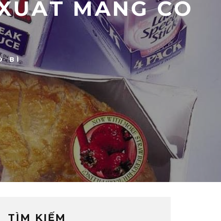
 XUẤT MÀNG CO
O BÌ
TÌM KIẾM