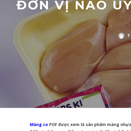
ĐƠN VỊ NÀO U
Màng co
POF được xem là sản phẩm màng nhựa