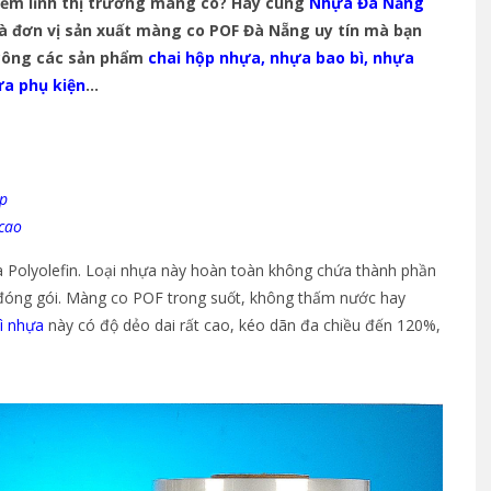
hiếm lĩnh thị trường màng co? Hãy cùng
Nhựa Đà Nẵng
 là đơn vị sản xuất màng co POF Đà Nẵng uy tín mà bạn
 công các sản phẩm
chai hộp nhựa
,
nhựa bao bì
,
nhựa
a phụ kiện
…
p
 cao
 Polyolefin. Loại nhựa này hoàn toàn không chứa thành phần
, đóng gói. Màng co POF trong suốt, không thấm nước hay
ì nhựa
này có độ dẻo dai rất cao, kéo dãn đa chiều đến 120%,