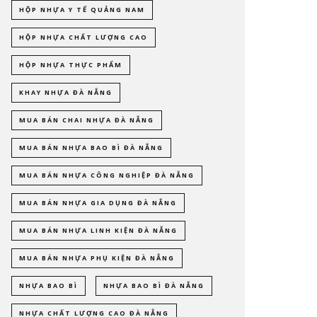
HỘP NHỰA Y TẾ QUẢNG NAM
HỘP NHỰA CHẤT LƯỢNG CAO
HỘP NHỰA THỰC PHẨM
KHAY NHỰA ĐÀ NẴNG
MUA BÁN CHAI NHỰA ĐÀ NẴNG
MUA BÁN NHỰA BAO BÌ ĐÀ NẴNG
MUA BÁN NHỰA CÔNG NGHIỆP ĐÀ NẴNG
MUA BÁN NHỰA GIA DỤNG ĐÀ NẴNG
MUA BÁN NHỰA LINH KIỆN ĐÀ NẴNG
MUA BÁN NHỰA PHỤ KIỆN ĐÀ NẴNG
NHỰA BAO BÌ
NHỰA BAO BÌ ĐÀ NẴNG
NHỰA CHẤT LƯỢNG CAO ĐÀ NẴNG