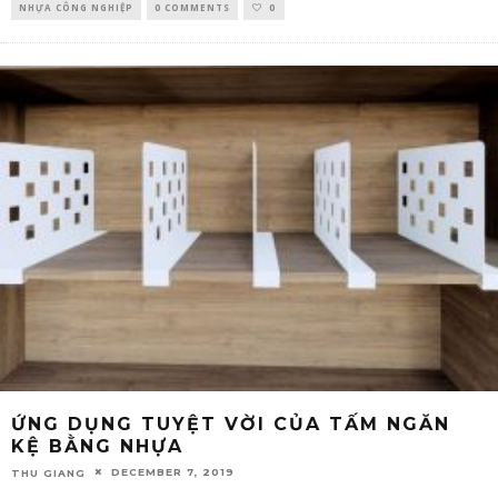
NHỰA CÔNG NGHIỆP
0 COMMENTS
0
ỨNG DỤNG TUYỆT VỜI CỦA TẤM NGĂN
KỆ BẰNG NHỰA
DECEMBER 7, 2019
THU GIANG