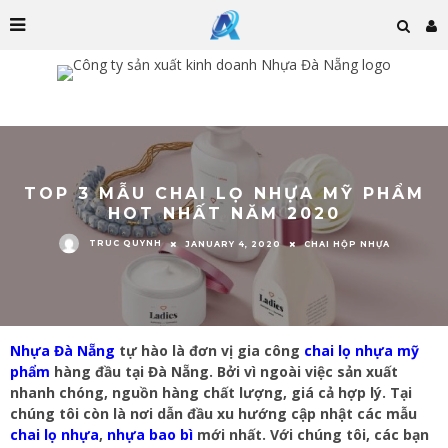
TOP 3 MẪU CHAI LỌ NHỰA MỸ PHẨM
HOT NHẤT NĂM 2020
TRUC QUYNH
JANUARY 4, 2020
CHAI HỘP NHỰA
Nhựa Đà Nẵng
tự hào là đơn vị gia công
chai lọ nhựa mỹ
phẩm
hàng đầu tại Đà Nẵng. Bởi vì ngoài việc sản xuất
nhanh chóng, nguồn hàng chất lượng, giá cả hợp lý. Tại
chúng tôi còn là nơi dẫn đầu xu hướng cập nhật các mẫu
chai lọ nhựa
,
nhựa bao bì
mới nhất. Với chúng tôi, các bạn