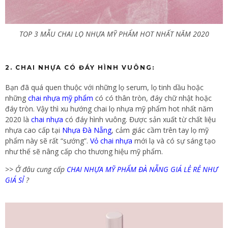
TOP 3 MẪU CHAI LỌ NHỰA MỸ PHẨM HOT NHẤT NĂM 2020
2. CHAI NHỰA CÓ ĐÁY HÌNH VUÔNG:
Bạn đã quá quen thuộc với những lọ serum, lọ tinh dầu hoặc
những
chai nhựa mỹ phẩm
có có thân tròn, đáy chữ nhật hoặc
đáy tròn. Vậy thì xu hướng chai lọ nhựa mỹ phẩm hot nhất năm
2020 là
chai nhựa
có đáy hình vuông. Được sản xuất từ chất liệu
nhựa cao cấp tại
Nhựa Đà Nẵng
, cảm giác cầm trên tay lọ mỹ
phẩm này sẽ rất “sướng”.
Vỏ chai nhựa
mới lạ và có sự sáng tạo
như thế sẽ nâng cấp cho thương hiệu mỹ phẩm.
>>
Ở đâu cung cấp
CHAI NHỰA MỸ PHẨM ĐÀ NẴNG GIÁ LẺ RẺ NHƯ
GIÁ SỈ
?