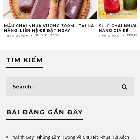
SỈ LẺ CHAI NHỰA ĐỰNG TRÀ SỮA ĐÀ
PHÂN BIỆT NHỰA
NẴNG GIÁ RẺ
NHỰA TÁI SINH N
FEBRUARY 17, 2019
FEBRUA
THU GIANG
THU GIANG
TÌM KIẾM
BÀI ĐĂNG GẦN ĐÂY
“Đánh Bay” Những Lầm Tưởng Về Chi Tiết Nhựa Túi Xách