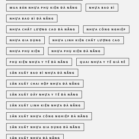
MUA BÁN NHỰA PHỤ KIỆN ĐÀ NẴNG
NHỰA BAO BÌ
NHỰA BAO BÌ ĐÀ NẴNG
NHỰA CHẤT LƯỢNG CAO ĐÀ NẴNG
NHỰA CÔNG NGHIỆP
NHỰA GIA DỤNG
NHỰA LINH KIỆN CHẤT LƯỢNG CAO
NHỰA PHỤ KIỆN
NHỰA PHỤ KIỆN ĐÀ NẴNG
PHỤ KIỆN NHỰA Y TẾ ĐÀ NẴNG
QUAI NHỰA Y TẾ GIÁ RẺ
SẢN XUẤT BAO BÌ NHỰA ĐÀ NẴNG
SẢN XUẤT CHAI HỘP NHỰA ĐÀ NẴNG
SẢN XUẤT DÂY NHỰA Y TẾ ĐÀ NẴNG
SẢN XUẤT LINH KIỆN NHỰA ĐÀ NẴNG
SẢN XUẤT NHỰA CÔNG NGHIỆP ĐÀ NẴNG
SẢN XUẤT NHỰA GIA DỤNG ĐÀ NẴNG
SẢN XUẤT NHỰA ĐÀ NẴNG