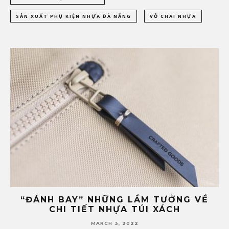
SẢN XUẤT PHỤ KIỆN NHỰA ĐÀ NẴNG
VỎ CHAI NHỰA
ĐÂU LÀ ĐỊA CHỈ SẢN XUẤT PHỤ KIỆN
4
NHỰA TÚI XÁCH UY TÍN TẠI ĐÀ NẴNG?
FEBRUARY 24, 2022