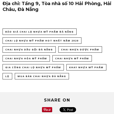
Địa chỉ: Tầng 9, Tòa nhà số 10 Hải Phòng, Hải
Châu, Đà Nẵng
BÁO GIÁ CHAI LỌ NHỰA MỸ PHẨM ĐÀ NẴNG
CHAI LỌ NHỰA MỸ PHẨM HOT NHẤT NĂM 2020
CHAI NHỰA DẦU GỘI ĐÀ NẴNG
CHAI NHỰA DƯỢC PHẨM
CHAI NHỰA HÓA MỸ PHẨM
CHAI NHỰA MỸ PHẨM
GIA CÔNG CHAI LỌ NHỰA MỸ PHẨM
KHAY NHỰA MỸ PHẨM
LỌ
MUA BÁN CHAI NHỰA ĐÀ NẴNG
SHARE ON