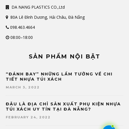
DA NANG PLASTICS CO.,Ltd
80A Lê Đình Dương, Hải Châu, Đà Nẵng
098.463.4664
08:00–18:00
SẢN PHẨM NỘI BẬT
“ĐÁNH BAY” NHỮNG LẦM TƯỞNG VỀ CHI
TIẾT NHỰA TÚI XÁCH
MARCH 3, 2022
ĐÂU LÀ ĐỊA CHỈ SẢN XUẤT PHỤ KIỆN NHỰA
TÚI XÁCH UY TÍN TẠI ĐÀ NẴNG?
FEBRUARY 24, 2022